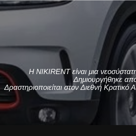
H NIKIRENT είναι μια νεοσύστατη
Δημιουργήθηκε από
Δραστηριοποιείται στον Διεθνή Κρατικό