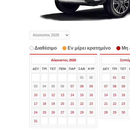
Διαθέσιμο
Εν μέρει κρατημένο
Μη 
Αύγουστος 2026
Σεπτέ
ΔΕΥ
ΤΡΙ
ΤΕΤ
ΠΕΜ
ΠΑΡ
ΣΑΒ
ΚΥΡ
ΔΕΥ
ΤΡΙ
ΤΕΤ
01
02
01
02
03
04
05
06
07
08
09
07
08
09
10
11
12
13
14
15
16
14
15
16
17
18
19
20
21
22
23
21
22
23
24
25
26
27
28
29
30
28
29
30
31