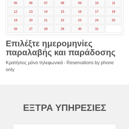
05
06
07
08
09
10
11
12
13
14
15
16
17
18
19
20
21
22
23
24
25
26
27
28
29
30
31
Επιλέξτε ημερομηνίες
παραλαβής και παράδοσης
Κρατήσεις μόνο τηλεφωνικά - Reservations by phone
only
ΕΞΤΡΑ ΥΠΗΡΕΣΙΕΣ