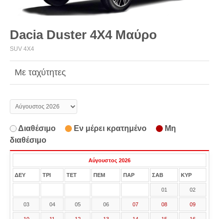
Dacia Duster 4X4 Μαύρο
SUV 4X4
Με ταχύτητες
Διαθέσιμο
Εν μέρει κρατημένο
Μη
διαθέσιμο
Αύγουστος 2026
ΔΕΥ
ΤΡΙ
ΤΕΤ
ΠΕΜ
ΠΑΡ
ΣΑΒ
ΚΥΡ
01
02
03
04
05
06
07
08
09