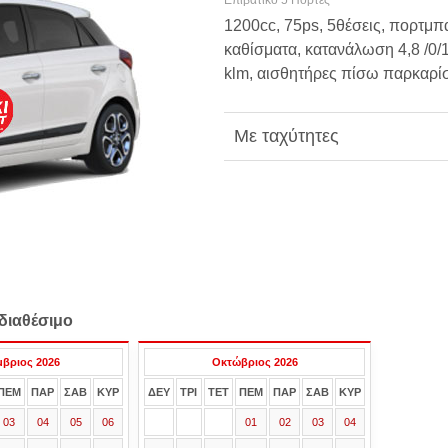
Επιβατικό 5 Πόρτες
1200cc, 75ps, 5θέσεις, πορτμπ
καθίσματα, κατανάλωση 4,8 /0/1
klm, αισθητήρες πίσω παρκαρί
Με ταχύτητες
διαθέσιμο
μβριος 2026
Οκτώβριος 2026
ΠΕΜ
ΠΑΡ
ΣΑΒ
ΚΥΡ
ΔΕΥ
ΤΡΙ
ΤΕΤ
ΠΕΜ
ΠΑΡ
ΣΑΒ
ΚΥΡ
03
04
05
06
01
02
03
04