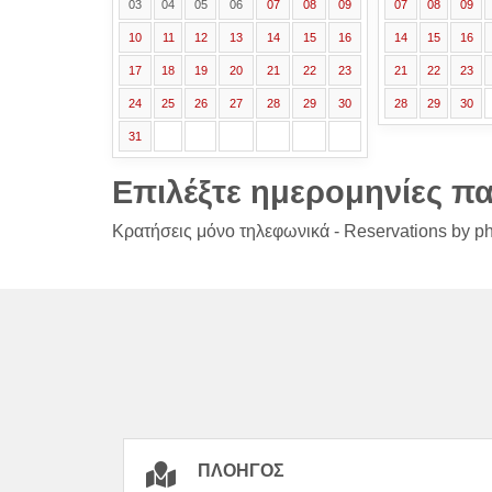
03
04
05
06
07
08
09
07
08
09
10
11
12
13
14
15
16
14
15
16
17
18
19
20
21
22
23
21
22
23
24
25
26
27
28
29
30
28
29
30
31
Επιλέξτε ημερομηνίες π
Κρατήσεις μόνο τηλεφωνικά - Reservations by p
ΠΛΟΗΓΌΣ