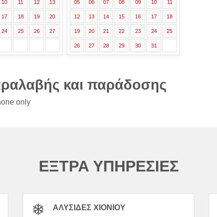
10
11
12
13
05
06
07
08
09
10
11
17
18
19
20
12
13
14
15
16
17
18
24
25
26
27
19
20
21
22
23
24
25
26
27
28
29
30
31
αραλαβής και παράδοσης
hone only
ΕΞΤΡΑ ΥΠΗΡΕΣΙΕΣ
ΑΛΥΣΊΔΕΣ ΧΙΟΝΙΟΎ