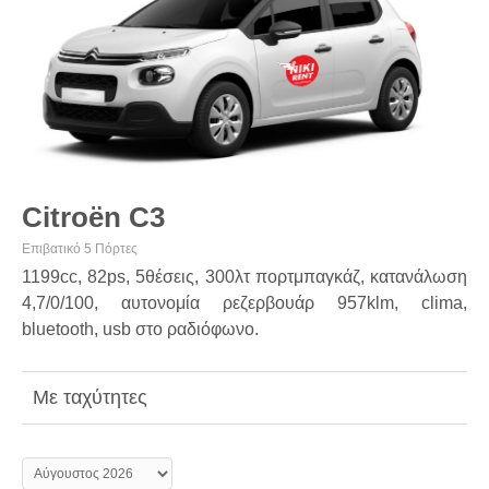
Citroën C3
Επιβατικό 5 Πόρτες
1199cc, 82ps, 5θέσεις, 300λτ πορτμπαγκάζ, κατανάλωση
4,7/0/100, αυτονομία ρεζερβουάρ 957klm, clima,
bluetooth, usb στο ραδιόφωνο.
Με ταχύτητες