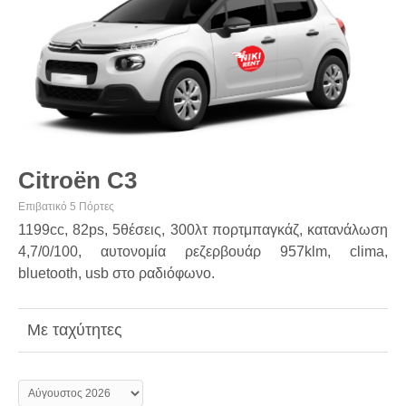
Citroën C3
Επιβατικό 5 Πόρτες
1199cc, 82ps, 5θέσεις, 300λτ πορτμπαγκάζ, κατανάλωση
4,7/0/100, αυτονομία ρεζερβουάρ 957klm, clima,
bluetooth, usb στο ραδιόφωνο.
Με ταχύτητες