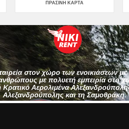
ΠΡΆΣΙΝΗ ΚΆΡΤΑ
ταιρεία στον χώρο των ενοικιάσεων με 
νθρώπους με πολυετή εμπειρία στο χ
ή Κρατικό Αερολιμένα Αλεξανδρούπολη
Αλεξανδρούπολης και τη Σαμοθράκη.