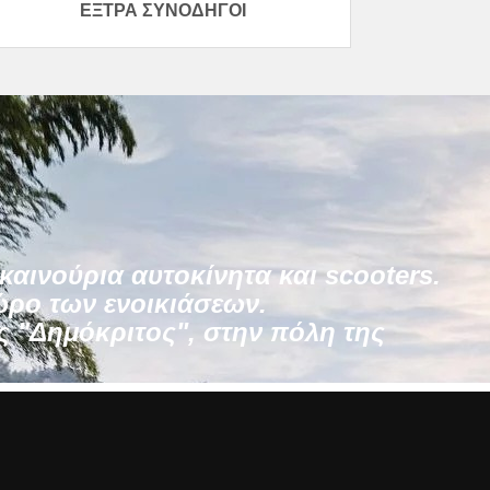
ΈΞΤΡΑ ΣΥΝΟΔΗΓΟΊ
καινούρια αυτοκίνητα και scooters.
ώρο των ενοικιάσεων.
ς "Δημόκριτος", στην πόλη της