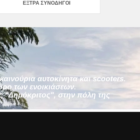
ΈΞΤΡΑ ΣΥΝΟΔΗΓΟΊ
καινούρια αυτοκίνητα και scooters.
ώρο των ενοικιάσεων.
ς "Δημόκριτος", στην πόλη της