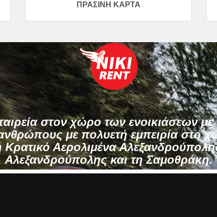
ΠΡΆΣΙΝΗ ΚΆΡΤΑ
ταιρεία στον χώρο των ενοικιάσεων με 
νθρώπους με πολυετή εμπειρία στο χ
ή Κρατικό Αερολιμένα Αλεξανδρούπολη
Αλεξανδρούπολης και τη Σαμοθράκη.