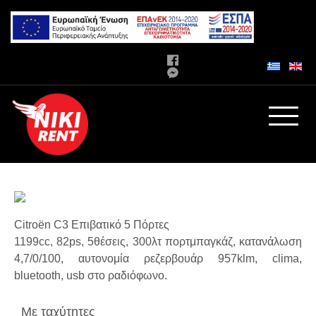
Citroën C3
Επιβατικό 5 Πόρτες
1199cc, 82ps, 5θέσεις, 300λτ πορτμπαγκάζ, κατανάλωση
4,7/0/100, αυτονομία ρεζερβουάρ 957klm, clima,
bluetooth, usb στο ραδιόφωνο.
Με ταχύτητες